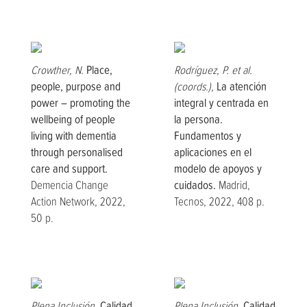
Crowther, N.
Place,
Rodríguez, P. et al.
people, purpose and
(coords.),
La atención
power – promoting the
integral y centrada en
wellbeing of people
la persona.
living with dementia
Fundamentos y
through personalised
aplicaciones en el
care and support.
modelo de apoyos y
Demencia Change
cuidados.
Madrid,
Action Network, 2022,
Tecnos, 2022, 408 p.
50 p.
Plena Inclusión,
Calidad
Plena Inclusión,
Calidad