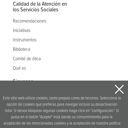
Calidad de la Atención en
los Servicios Sociales
Recomendaciones
Iniciativas
Instrumentos
Biblioteca
Comité de ética
Qué es
Síguenos
Este sitio web utiliza cookies, tanto propias como de terceros. Selecciona la
opción de cookies que prefieras para navegar incluso su desactivación
Idea original y desarrollo
total. Si desea bloquear algunas cookies haga click en “configuración”. Si
pulsa en el botón "Acepto" está dando su consentimiento para la
aceptación de las mencionadas cookies y la aceptación de nuestra política