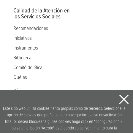
Calidad de la Atención en
los Servicios Sociales
Recomendaciones
Iniciativas
Instrumentos
Biblioteca
Comité de ética
Qué es
Síguenos
Este sitio web utiliza cookies, tanto propias como de terceros. Selecciona la
opción de cookies que prefieras para navegar incluso su desactivación
Idea original y desarrollo
total. Si desea bloquear algunas cookies haga click en “configuración”. Si
pulsa en el botón "Acepto" está dando su consentimiento para la