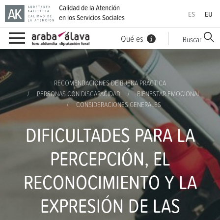
Calidad de la Atención
ES
EU
en los Servicios Sociales
Qué es
Buscar
Ir directamente al contenido
RECOMENDACIONES DE BUENA PRÁCTICA
PERSONAS CON DISCAPACIDAD
BIENESTAR EMOCIONAL
CONSIDERACIONES GENERALES
DIFICULTADES PARA LA
PERCEPCIÓN, EL
RECONOCIMIENTO Y LA
EXPRESIÓN DE LAS