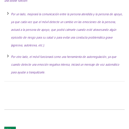
una doble función:
Por un lado, mejorará la comunicación entre la persona atendida y la persona de apoyo,
ya que cada vez que el móvil detecte un cambio en las emociones de la persona,
avisará a la persona de apoyo, que podrá calmarle cuando esté atravesando algún
episodio de riesgo para su salud o para evitar una conducta problemática grave
(agresiva, autolesiva, etc.).
Por otro lado, el móvil funcionará como una herramienta de autorregulación, ya que
cuando detecte una emoción negativa intensa, iniciará un mensaje de voz automático
para ayudar a tranquilizarle.