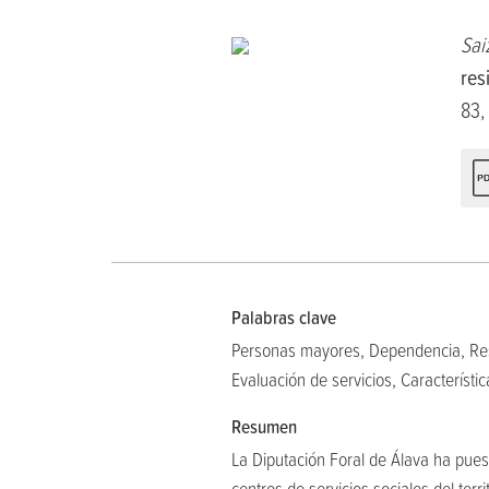
Sai
res
83,
Palabras clave
Personas mayores, Dependencia, Reside
Evaluación de servicios, Característi
Resumen
La Diputación Foral de Álava ha pues
centros de servicios sociales del terr