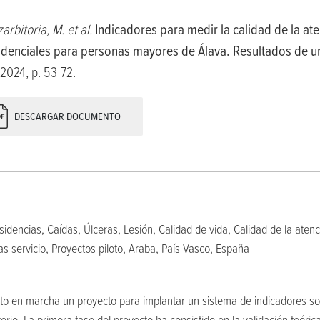
zarbitoria, M. et al.
Indicadores para medir la calidad de la ate
idenciales para personas mayores de Álava. Resultados de un
 2024, p. 53-72.
DESCARGAR DOCUMENTO
ncias, Caídas, Úlceras, Lesión, Calidad de vida, Calidad de la atenció
cas servicio, Proyectos piloto, Araba, País Vasco, España
to en marcha un proyecto para implantar un sistema de indicadores sob
itorio. La primera fase del proyecto ha consistido en la validación teóric