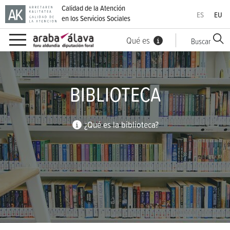
Calidad de la Atención
ES
EU
en los Servicios Sociales
Qué es
Buscar
Ir directamente al contenido
BIBLIOTECA
¿Qué es la biblioteca?