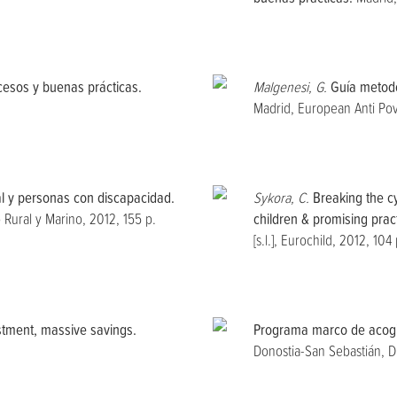
cesos y buenas prácticas.
Malgenesi, G.
Guía metodo
Madrid, European Anti Pov
al y personas con discapacidad.
Sykora, C.
Breaking the c
Rural y Marino, 2012, 155 p.
children & promising pract
[s.l.], Eurochild, 2012, 104 
estment, massive savings.
Programa marco de acogim
Donostia-San Sebastián, D