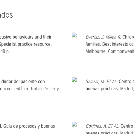
ados
busive behaviours and their
Evertsz, J. Miller, R.
Childr
Specialist practice resource.
families. Best interests c
 48 p.
Melbourne, Commonwealth 
uidador del paciente con
Salazar, M. ET AL.
Centro d
ncia científica.
Trabajo Social y
buenas prácticas.
Madrid,
al. Guía de procesos y buenas
Cortines, A. ET AL.
Centro 
buenas prácticas.
Madrid,